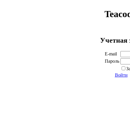
Teaco
Учетная 
E-mail
Пароль
З
Войти