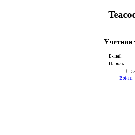
Teaco
Учетная 
E-mail
Пароль
З
Войти