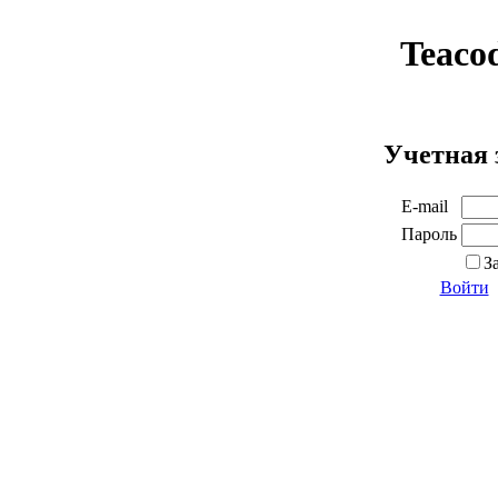
Teaco
Учетная 
E-mail
Пароль
З
Войти