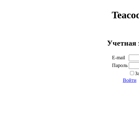
Teaco
Учетная 
E-mail
Пароль
З
Войти