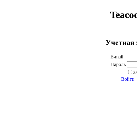
Teaco
Учетная 
E-mail
Пароль
З
Войти