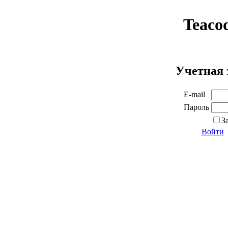
Teaco
Учетная 
E-mail
Пароль
З
Войти