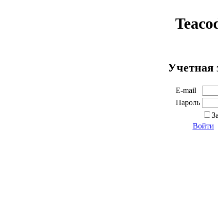
Teaco
Учетная 
E-mail
Пароль
З
Войти