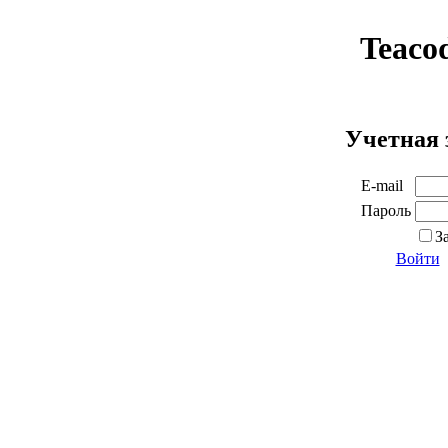
Teaco
Учетная 
E-mail
Пароль
З
Войти