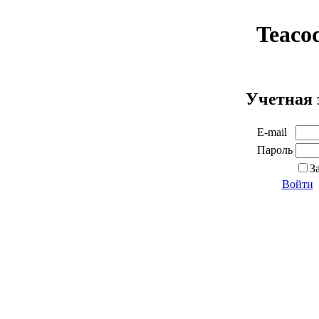
Teaco
Учетная 
E-mail
Пароль
З
Войти