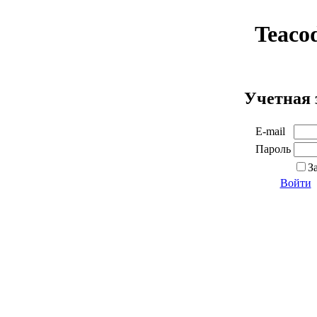
Teaco
Учетная 
E-mail
Пароль
З
Войти