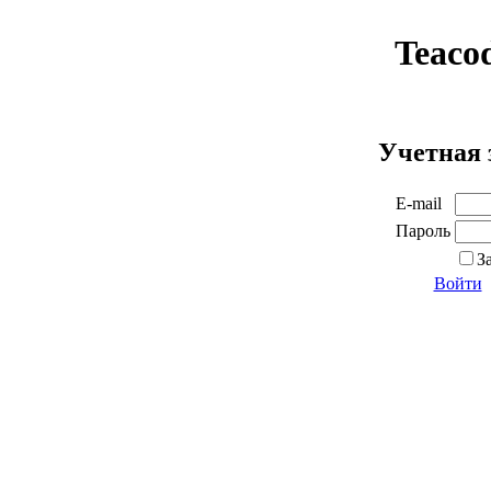
Teaco
Учетная 
E-mail
Пароль
З
Войти