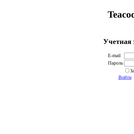
Teaco
Учетная 
E-mail
Пароль
З
Войти