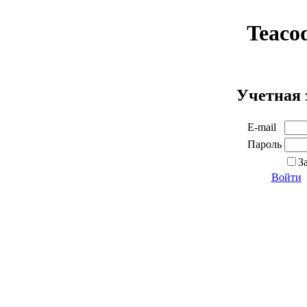
Teaco
Учетная 
E-mail
Пароль
З
Войти