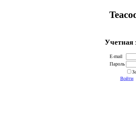
Teaco
Учетная 
E-mail
Пароль
З
Войти