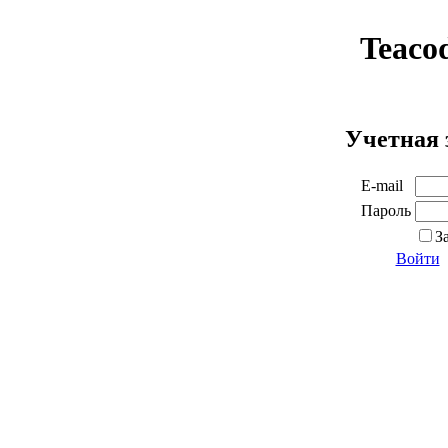
Teaco
Учетная 
E-mail
Пароль
З
Войти