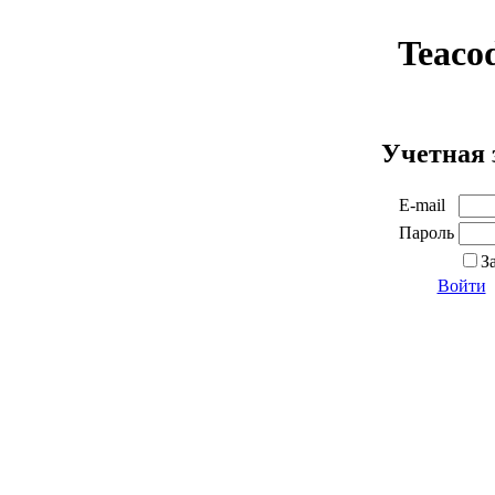
Teaco
Учетная 
E-mail
Пароль
З
Войти