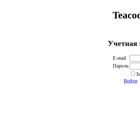
Teaco
Учетная 
E-mail
Пароль
З
Войти