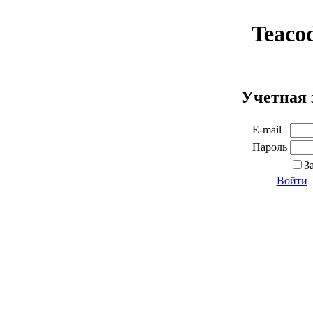
Teaco
Учетная 
E-mail
Пароль
З
Войти