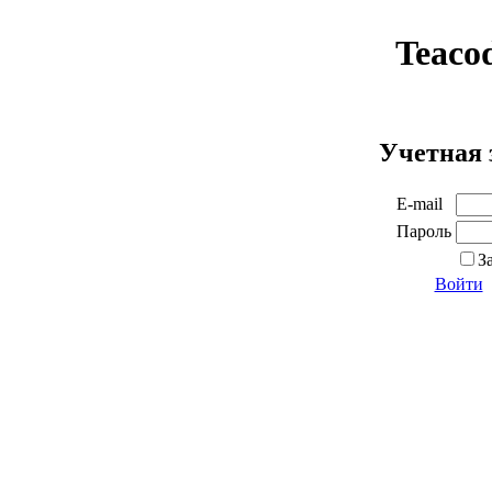
Teaco
Учетная 
E-mail
Пароль
З
Войти