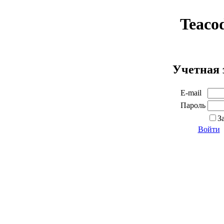
Teaco
Учетная 
E-mail
Пароль
З
Войти