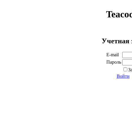
Teaco
Учетная 
E-mail
Пароль
З
Войти