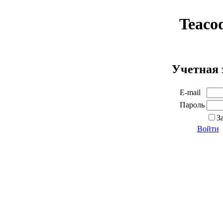
Teaco
Учетная 
E-mail
Пароль
З
Войти