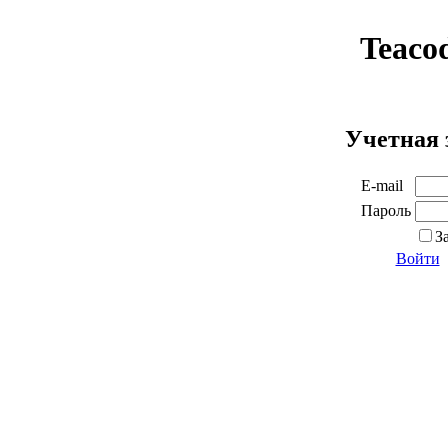
Teaco
Учетная 
E-mail
Пароль
З
Войти