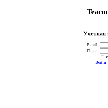
Teaco
Учетная 
E-mail
Пароль
З
Войти