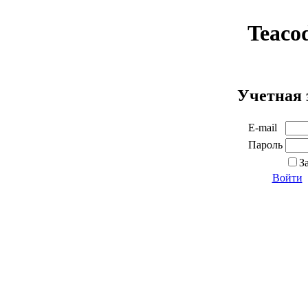
Teaco
Учетная 
E-mail
Пароль
З
Войти