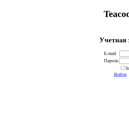
Teaco
Учетная 
E-mail
Пароль
З
Войти