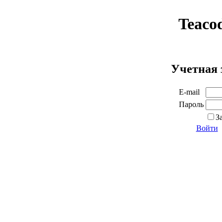
Teaco
Учетная 
E-mail
Пароль
З
Войти