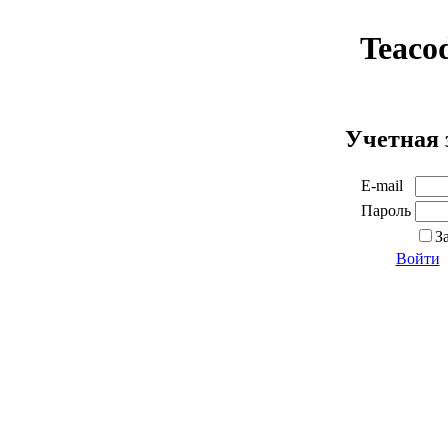
Teaco
Учетная 
E-mail
Пароль
З
Войти