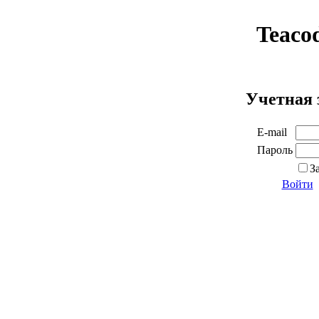
Teaco
Учетная 
E-mail
Пароль
З
Войти