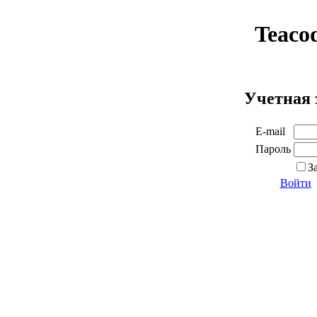
Teaco
Учетная 
E-mail
Пароль
З
Войти