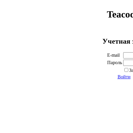
Teaco
Учетная 
E-mail
Пароль
З
Войти