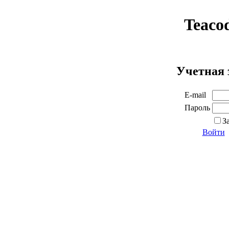
Teaco
Учетная 
E-mail
Пароль
З
Войти