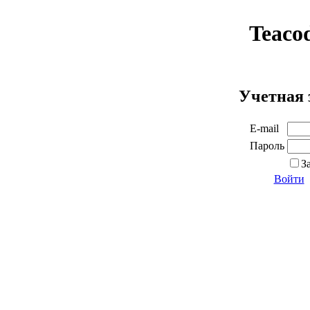
Teaco
Учетная 
E-mail
Пароль
З
Войти