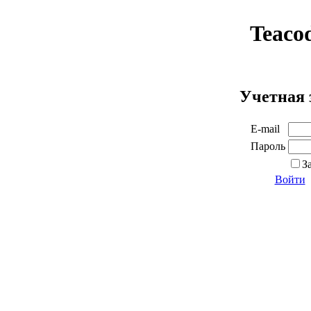
Teaco
Учетная 
E-mail
Пароль
З
Войти