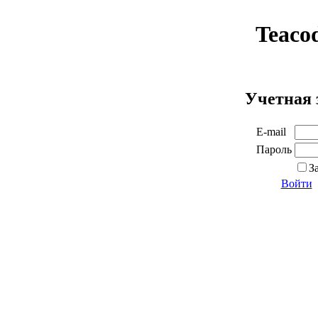
Teaco
Учетная 
E-mail
Пароль
З
Войти