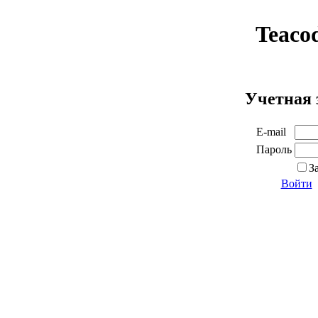
Teaco
Учетная 
E-mail
Пароль
З
Войти