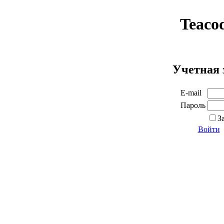
Teaco
Учетная 
E-mail
Пароль
З
Войти