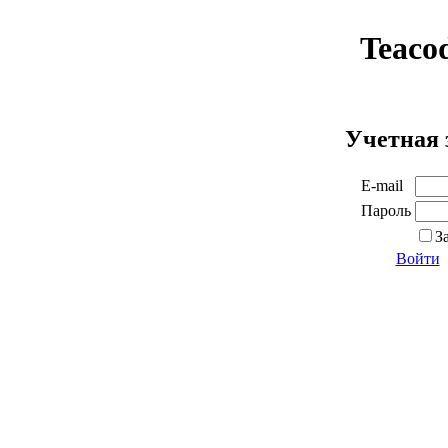
Teaco
Учетная 
E-mail
Пароль
З
Войти