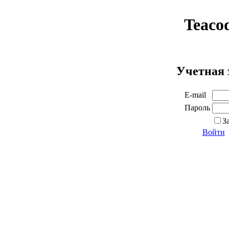
Teaco
Учетная 
E-mail
Пароль
З
Войти