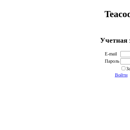
Teaco
Учетная 
E-mail
Пароль
З
Войти