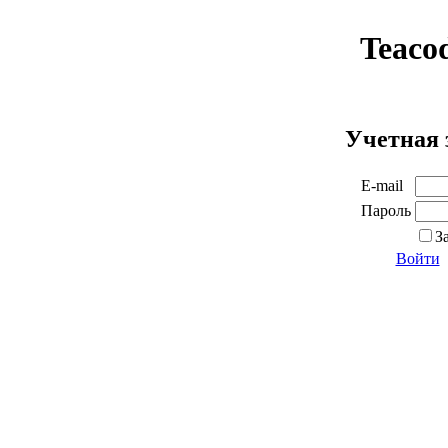
Teaco
Учетная 
E-mail
Пароль
З
Войти