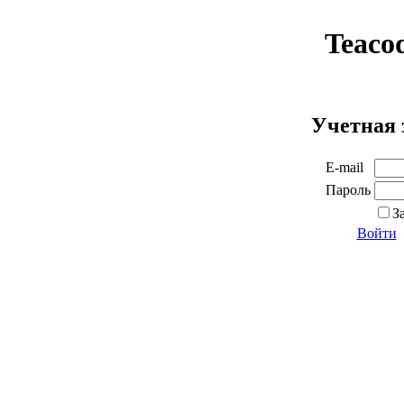
Teaco
Учетная 
E-mail
Пароль
З
Войти