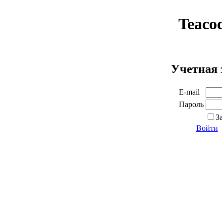
Teaco
Учетная 
E-mail
Пароль
З
Войти