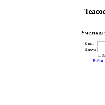
Teaco
Учетная 
E-mail
Пароль
З
Войти