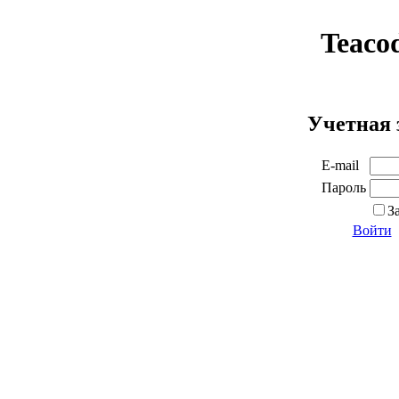
Teaco
Учетная 
E-mail
Пароль
З
Войти