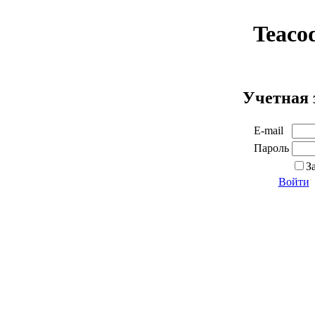
Teaco
Учетная 
E-mail
Пароль
З
Войти