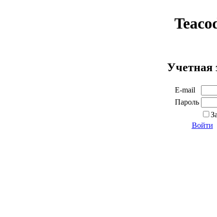
Teaco
Учетная 
E-mail
Пароль
З
Войти