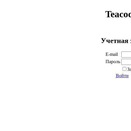
Teaco
Учетная 
E-mail
Пароль
З
Войти