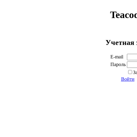
Teaco
Учетная 
E-mail
Пароль
З
Войти