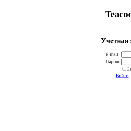
Teaco
Учетная 
E-mail
Пароль
З
Войти